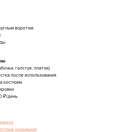
круглым воротом
л
оды
ено
бочка, галстук, платок)
стка после использования
ка костюма
ировки
0 ₽/день
роката
Острые козырьки)