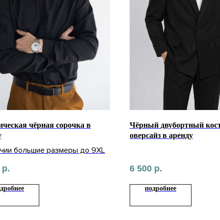
ическая чёрная сорочка в
Чёрный двубортный кос
у
оверсайз в аренду
ичии большие размеры до 9XL
р.
6 500
р.
дробнее
подробнее