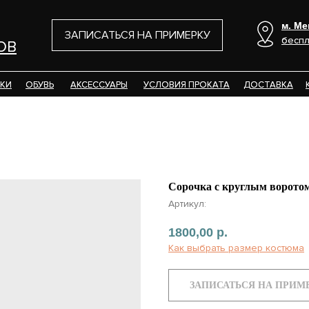
м. Ме
м. Ме
ЗАПИСАТЬСЯ НА ПРИМЕРКУ
беспл
беспл
ОВ
ОВ
КИ
КИ
ОБУВЬ
ОБУВЬ
АКСЕССУАРЫ
АКСЕССУАРЫ
УСЛОВИЯ ПРОКАТА
УСЛОВИЯ ПРОКАТА
ДОСТАВКА
ДОСТАВКА
Сорочка с круглым воротом
Артикул:
1800,00
р.
Как выбрать размер костюма
ЗАПИСАТЬСЯ НА ПРИМ