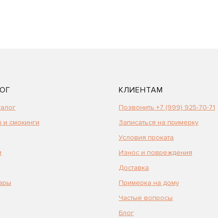
ОГ
КЛИЕНТАМ
талог
Позвонить +7 (999) 925-70-71
 и смокинги
Записаться на примерку
Условия проката
и
Износ и повреждения
Доставка
ары
Примерка на дому
Частые вопросы
Блог