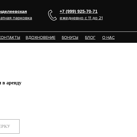
нделеевская
нделеевская
+7 (999) 925-70-71
+7 (999) 925-70-71
атная парковка
атная парковка
ежедневно с 11 до 21
ежедневно с 11 до 21
КОНТАКТЫ
КОНТАКТЫ
ВДОХНОВЕНИЕ
ВДОХНОВЕНИЕ
БОНУСЫ
БОНУСЫ
БЛОГ
БЛОГ
О НАС
О НАС
 в аренду
ЕРКУ