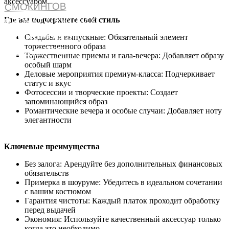
аксессуаром.
СМОКИНГОВ
ПРОКАТ МУЖСКИХ
Где вы подчеркнете свой стиль
КОСТЮМОВ И
Свадьбы и выпускные: Обязательный элемент
торжественного образа
СМОКИНГОВ
Торжественные приемы и гала-вечера: Добавляет образу
особый шарм
Деловые мероприятия премиум-класса: Подчеркивает
статус и вкус
Фотосессии и творческие проекты: Создает
запоминающийся образ
Романтические вечера и особые случаи: Добавляет ноту
элегантности
Ключевые преимущества
Без залога: Арендуйте без дополнительных финансовых
обязательств
Примерка в шоуруме: Убедитесь в идеальном сочетании
с вашим костюмом
Гарантия чистоты: Каждый платок проходит обработку
перед выдачей
Экономия: Используйте качественный аксессуар только
когда это необходимо