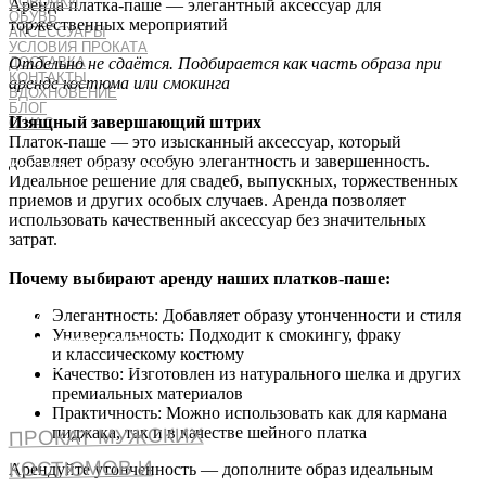
СОРОЧКИ
Аренда платка-паше — элегантный аксессуар для
ОБУВЬ
торжественных мероприятий
АКСЕССУАРЫ
УСЛОВИЯ ПРОКАТА
Отдельно не сдаётся. Подбирается как часть образа при
ДОСТАВКА
КОНТАКТЫ
аренде костюма или смокинга
ВДОХНОВЕНИЕ
БЛОГ
Изящный завершающий штрих
О НАС
КАТАЛОГ
Платок-паше — это изысканный аксессуар, который
БОНУСЫ
добавляет образу особую элегантность и завершенность.
КОСТЮМЫ И СМОКИНГИ
Идеальное решение для свадеб, выпускных, торжественных
ОБРАЗЫ
приемов и других особых случаев. Аренда позволяет
СОРОЧКИ
ОБУВЬ
использовать качественный аксессуар без значительных
АКСЕССУАРЫ
затрат.
УСЛОВИЯ ПРОКАТА
ДОСТАВКА
КОНТАКТЫ
Почему выбирают аренду наших платков-паше:
ВДОХНОВЕНИЕ
БЛОГ
Элегантность: Добавляет образу утонченности и стиля
О НАС
Универсальность: Подходит к смокингу, фраку
м. Менделеевская
и классическому костюму
бесплатная парковка
Качество: Изготовлен из натурального шелка и других
+7 (999) 925-70-71
премиальных материалов
ежедневно с 11 до 21
Практичность: Можно использовать как для кармана
пиджака, так и в качестве шейного платка
ПРОКАТ МУЖСКИХ
КОСТЮМОВ И
Арендуйте утонченность — дополните образ идеальным