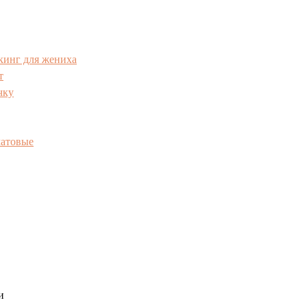
кинг для жениха
т
чку
матовые
и