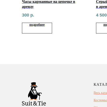
Часы карманные на цепочке в
Серый
аренду
в аре
300
р.
4 500
подробнее
по
КАТА
Весь кат
Костюмы