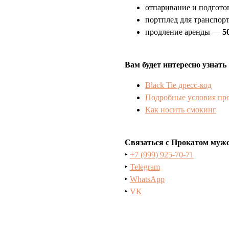
отпаривание и подгото
портплед для транспор
продление аренды —
5
Вам будет интересно узнать
Black Tie дресс-код
Подробные условия пр
Как носить смокинг
Связаться с Прокатом муж
‣
+7 (999) 925-70-71
‣
Telegram
‣
WhatsApp
‣
VK