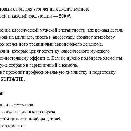
овый стиль для утонченных джентльменов.
орой и каждый следующий —
500 ₽
.
ние классической мужской элегантности, где каждая деталь
мокинг, цилиндр, трость и аксессуары создают атмосферу
дохновленного традициями европейского дендизма.
жчин, которые ценят эстетику классического мужского
 по-настоящему эффектно. Вам не нужно подбирать элементы
 уже собрано в гармоничный ансамбль.
нт проходит профессиональную химчистку и подготовку
в
SUIT&TIE
.
аз
ы и аксессуаров
ого джентльменского образа
необходимости подбора деталей
ех элементов