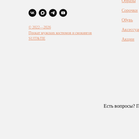
Образы
Сорочки
Обувь
© 2022—2026
Аксессуа
Прокат мужских костюмов и смокингов
SUIT&TIE
Акции
Есть вопросы? П