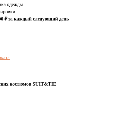
вка одежды
тировки
00 ₽ за каждый следующий день
оката
ских костюмов SUIT&TIE