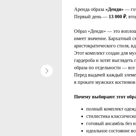
Аренда образа
«Денди»
— гот
Первый день —
13 000 ₽
, вт
Образ «Денди» — это воплоще
имеет значение. Бархатный с
аристократического стиля, в
Этот комплект создан для му
гардероба и хотят выглядеть
образа по отдельности — все
Перед выдачей каждый элеме
в прокате мужских костюмо
Почему выбирают этот обр
полный комплект одежд
стилистика классическ
готовый ансамбль без 
идеальное состояние вс