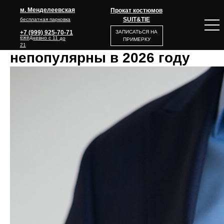
м. Менделеевская
Прокат костюмов
SUIT&TIE
бесплатная парковка
+7 (999) 925-70-71
ЗАПИСАТЬСЯ НА
Почему синие костюмы
ежедневно с 11 до
ПРИМЕРКУ
21
непопулярны в 2026 году