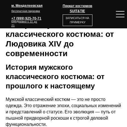
м. Менделеевская
Прокат костюмов
SUIT&TIE
бесплатная парковка
+7 (999) 925-70-71
ЗАПИСАТЬСЯ НА
ежедневно с 11 до
История мужского
ПРИМЕРКУ
21
классического костюма: от
Людовика XIV до
современности
История мужского
классического костюма: от
прошлого к настоящему
Мужской классический костюм — это не просто
одежда. Это отражение эпохи, социальных изменений
и представлений о статусе. Его эволюция — путь от
пышной придворной роскоши к строгой деловой
функциональности.