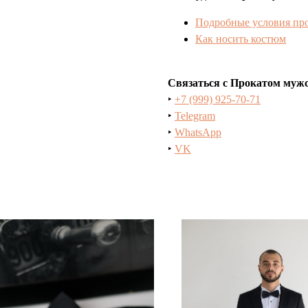
Подробные условия пр
Как носить костюм
Связаться с Прокатом муж
‣
+7 (999) 925-70-71
‣
Telegram
‣
WhatsApp
‣
VK