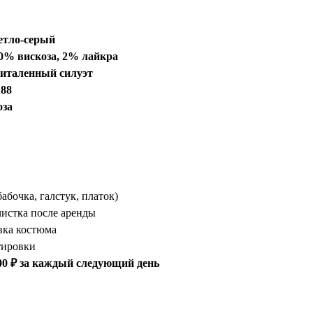
етло-серый
0% вискоза, 2% лайкра
италенный силуэт
188
оза
абочка, галстук, платок)
истка после аренды
вка костюма
тировки
00 ₽ за каждый следующий день