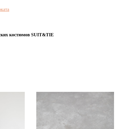
оката
ских костюмов SUIT&TIE