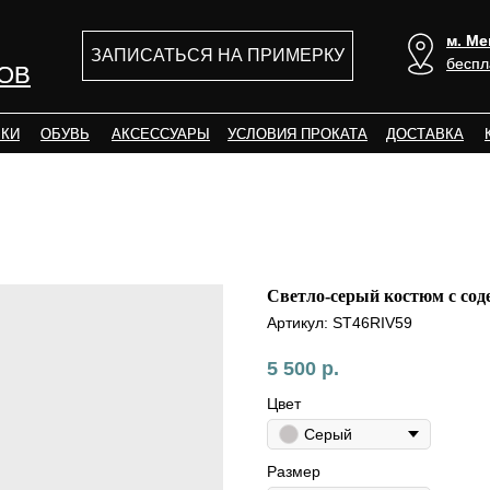
м. Ме
м. Ме
ЗАПИСАТЬСЯ НА ПРИМЕРКУ
беспл
беспл
ОВ
ОВ
КИ
КИ
ОБУВЬ
ОБУВЬ
АКСЕССУАРЫ
АКСЕССУАРЫ
УСЛОВИЯ ПРОКАТА
УСЛОВИЯ ПРОКАТА
ДОСТАВКА
ДОСТАВКА
Светло-серый костюм с сод
Артикул:
ST46RIV59
5 500
р.
Цвет
Серый
Размер