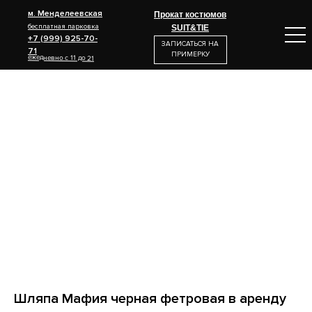
м. Менделеевская
Прокат костюмов
бесплатная парковка
SUIT&TIE
+7 (999) 925-70-
ЗАПИСАТЬСЯ НА
71
ПРИМЕРКУ
ежедневно с 11 до 21
Шляпа Мафия черная фетровая в аренду