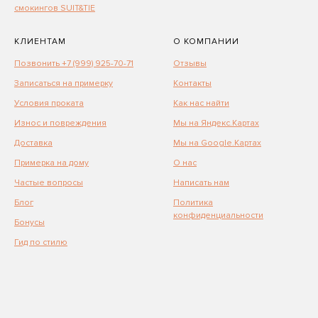
смокингов SUIT&TIE
КЛИЕНТАМ
О КОМПАНИИ
Позвонить +7 (999) 925-70-71
Отзывы
Записаться на примерку
Контакты
Условия проката
Как нас найти
Износ и повреждения
Мы на Яндекс.Картах
Доставка
Мы на Google.Картах
Примерка на дому
О нас
Частые вопросы
Написать нам
Блог
Политика
конфиденциальности
Бонусы
Гид по стилю