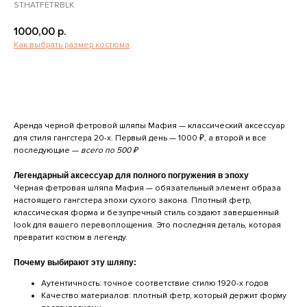
STHATFETRBLK
1000,00
р.
Как выбрать размер костюма
ЗАПИСАТЬСЯ НА ПРИМЕРКУ
Аренда черной фетровой шляпы Мафия — классический аксессуар
для стиля гангстера 20-х. Первый день — 1000 ₽, а второй и все
последующие —
всего по 500 ₽
Легендарный аксессуар для полного погружения в эпоху
Черная фетровая шляпа Мафия — обязательный элемент образа
настоящего гангстера эпохи сухого закона. Плотный фетр,
классическая форма и безупречный стиль создают завершенный
look для вашего перевоплощения. Это последняя деталь, которая
превратит костюм в легенду.
Почему выбирают эту шляпу:
Аутентичность: точное соответствие стилю 1920-х годов
Качество материалов: плотный фетр, который держит форму