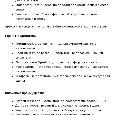
десятилетиями
Универсальность: идеально дополняет любой костюм в стиле
ретро
Завершенность образа: финальный штрих для полного
погружения в эпоху
Арендуйте историю — и почувствуйте дух великой эпохи гангстеров.
Где вы выделитесь
Тематические вечеринки — Самый аутентичный гость
мероприятия
Свадьбы в стиле ретро — Завершенный образ жениха или
свидетеля
Фотосессии — Яркий акцент для атмосферных снимков
Корпоративы — Незабываемый образ для запоминающегося
мероприятия
Театральные постановки — Исторически точный аксессуар для
сцены
Ключевые преимущества
Историческая точность - полное соответствие эпохе 1920-х
Долговечность - плотный фетр сохраняет форму годами
Универсальность - подходит к любому костюму гангстера
Комфорт - удобная посадка благодаря качественной