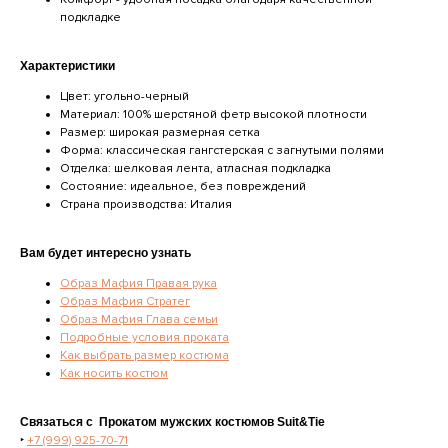
подкладке
Характеристики
Цвет: угольно-черный
Материал: 100% шерстяной фетр высокой плотности
Размер: широкая размерная сетка
Форма: классическая гангстерская с загнутыми полями
Отделка: шелковая лента, атласная подкладка
Состояние: идеальное, без повреждений
Страна производства: Италия
Вам будет интересно узнать
Образ Мафия Правая рука
Образ Мафия Стратег
Образ Мафия Глава семьи
Подробные условия проката
Как выбрать размер костюма
Как носить костюм
Связаться с Прокатом мужских костюмов Suit&Tie
‣
+7 (999) 925-70-71