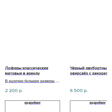
Лоферы классические
Чёрный двубортный 
матовые в аренду
оверсайз с декорати
строчкой в аренду
В наличии большие размеры до
48
2 200
р.
6 500
р.
подробнее
подробнее